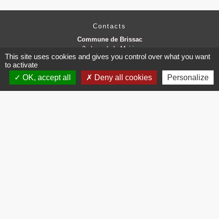
Contacts
Commune de Brissac
3 place de la Mairie
This site uses cookies and gives you control over what you want
34190 Brissac - FRANCE
to activate
+33 4 67 73 71 56
OK, accept all
Deny all cookies
Personalize
Contact par formulaire
Mentions légales
-
Politique de confidentialité
-
Accessibilité
-
Plan du site
-
Gestion des cookies
Site créé en partenariat avec Réseau des Communes