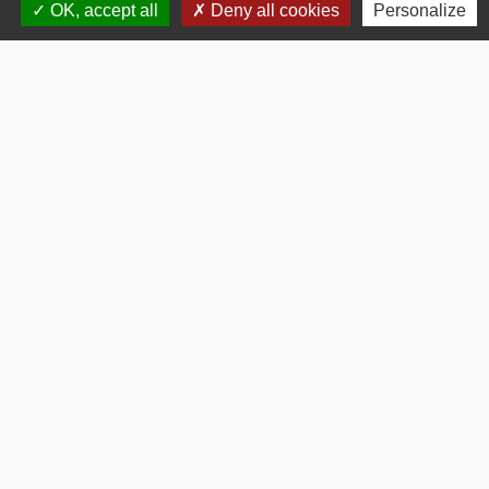
OK, accept all
Deny all cookies
Personalize
Contacts
Commune de Brissac
3 place de la Mairie
34190 Brissac - FRANCE
+33 4 67 73 71 56
Contact par formulaire
Mentions légales
-
Politique de confidentialité
-
Accessibilité
-
Plan du site
-
Gestion des cookies