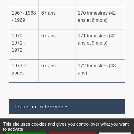
1967- 1968
67 ans
170 trimestres (42
- 1969
ans et 6 mois)
1970 -
67 ans
171 trimestres (42
1971 -
ans et 9 mois)
1972
1973 et
67 ans
172 trimestres (43
après
ans)
Textes de référence
Signaler une erreur sur cette page
This site uses cookies and gives you control over what you want
to activate