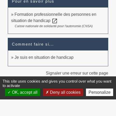
Pour en savoir plus
Formation professionnelle des personnes en
open_in_new
situation de handicap
Caisse nationale de solidarité pour l'autonomie (CNSA)
Comment faire si...
Je suis en situation de handicap
Signaler une erreur sur cette page
This site uses cookies and gives you control over what you want
to activate
OK, accept all
Deny all cookies
Personalize
Contacts
Commune de Brissac