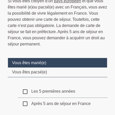
Si vous êtes citoyen d'un
pays européen
et que vous
êtes marié (e)ou pacsé(e) avec un Français, vous avez
la possibilité de vivre légalement en France. Vous
pouvez obtenir une carte de séjour. Toutefois, cette
carte n'est pas obligatoire. La demande de carte de
séjour se fait en préfecture. Après 5 ans de séjour en
France, vous pouvez demander à acquérir un droit au
séjour permanent.
Vous êtes marié(e)
Vous êtes pacsé(e)
check_box_outline_blank
Les 5 premières années
check_box_outline_blank
Après 5 ans de séjour en France