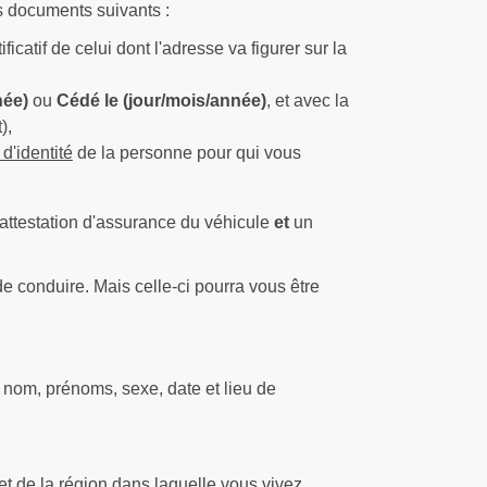
 documents suivants :
ficatif de celui dont l'adresse va figurer sur la
née)
ou
Cédé le (jour/mois/année)
, et avec la
),
 d'identité
de la personne pour qui vous
 attestation d'assurance du véhicule
et
un
 conduire. Mais celle-ci pourra vous être
e : nom, prénoms, sexe, date et lieu de
t de la région dans laquelle vous vivez.