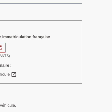
 immatriculation française
n_new
 (ANTS)
laire :
open_in_new
éhicule
 véhicule.