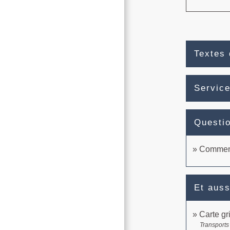
Textes 
Service
Questi
Comment 
Et auss
Carte gr
Transports 