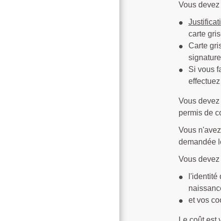
Vous devez 
Justificat
carte gris
Carte gri
signature 
Si vous f
effectuez
Vous devez c
permis de c
Vous n'avez
demandée lor
Vous devez p
l'identit
naissanc
et vos c
Le coût est 