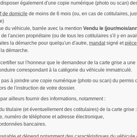
disposer également d'une copie numérique (photo ou scan) des
if de domicile
de moins de 6 mois (ou, en cas de cotitulaires, justi
e)
se du véhicule, barrée avec la mention
Vendu le (jour/mois/an
de l'ancien propriétaire (ou de tous les cotitulaires s'il y en avait
aites la démarche pour quelqu'un d'autre,
mandat
signé et
pièce
 la démarche.
ertifier sur l'honneur que le demandeur de la carte grise a une
onduire correspondant à la catégorie du véhicule immatriculé.
 pas à joindre une copie numérique (photo ou scan) du permis de
s de l'instruction de votre dossier.
ar ailleurs fournir des informations, notamment :
é du titulaire (et éventuellement des cotitulaires) de la carte gris
e, numéro de téléphone et adresse électronique,
oordonnées bancaires.
variable et dépend notamment des caractéristiques du véhicule e