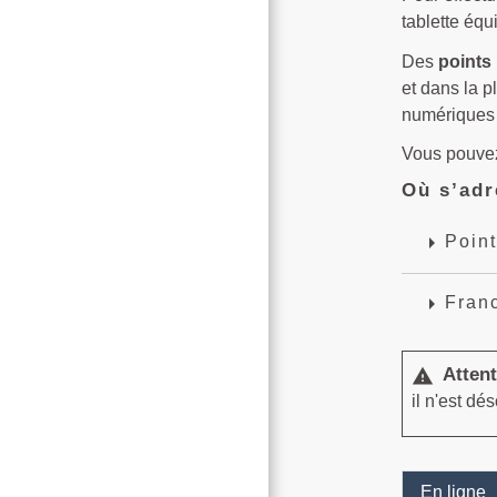
tablette équ
Des
points
et dans la 
numériques s
Vous pouvez
Où s’adr
arrow_right
Point
arrow_right
Franc
Attent
warning
il n'est d
En ligne