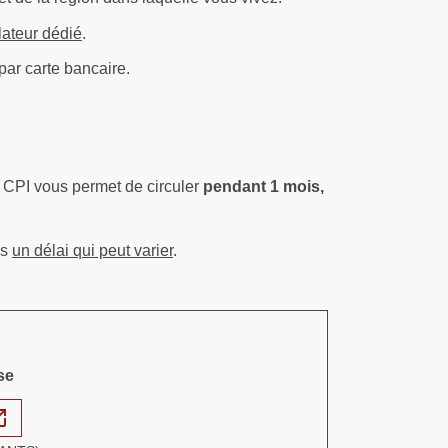
lateur dédié
.
par carte bancaire.
e CPI vous permet de circuler
pendant 1 mois,
ns
un délai qui peut varier
.
se
n_new