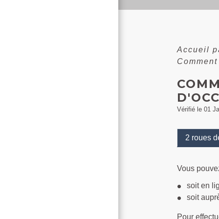
Accueil p
Comment i
COMM
D'OC
Vérifié le 01 J
2 roues d
Vous pouvez
soit en li
soit aupr
Pour effect