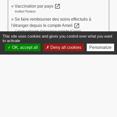
open_in_new
Vaccination par pays
Institut Pasteur
Se faire rembourser des soins effectués à
open_in_new
l'étranger depuis le compte Ameli
Caisse nationale d'assurance maladie (Cnam)
This site uses cookies and gives you control over what you want
to activate
Signaler une erreur sur cette page
OK, accept all
Deny all cookies
Personalize
Contacts
Commune de Brissac
3 place de la Mairie
34190 Brissac - FRANCE
+33 4 67 73 71 56
Contact par formulaire