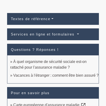
Textes de référence
Services en ligne et formulaires
Questions ? Réponses !
À quel organisme de sécurité sociale est-on
rattaché pour l'assurance maladie ?
Vacances à l'étranger : comment être bien assuré ?
Pour en savoir plus
open_in_new
Carte européenne d'assurance maladie