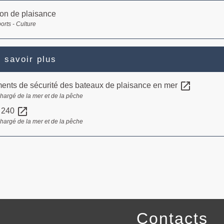
on de plaisance
ports - Culture
 savoir plus
open_in_new
ents de sécurité des bateaux de plaisance en mer
chargé de la mer et de la pêche
open_in_new
n 240
chargé de la mer et de la pêche
Contacts