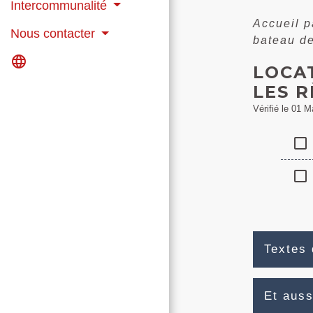
Intercommunalité
Accueil p
Nous contacter
bateau de
language
LOCAT
LES R
Vérifié le 01 M
check_box_outline_blank
check_box_outline_blank
Textes 
Et auss