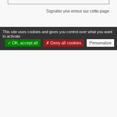
Signaler une erreur sur cette page
This site uses cookies and gives you control over what you want
to activate
OK, accept all
Deny all cookies
Personalize
Contacts
Commune de Brissac
3 place de la Mairie
34190 Brissac - FRANCE
+33 4 67 73 71 56
Contact par formulaire