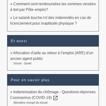
Comment sont remboursées les sommes versées
à tort par Pôle emploi?
Le salarié touche-t-il des indemnités en cas de
licenciement pour inaptitude physique ?
Et aussi
Allocation d'aide au retour à l'emploi (ARE) d'un
ancien agent public
Social - Santé
Pour en savoir plus
Indemnisation du chômage - Questions-réponses
open_in_new
Coronavirus (COVID-19)
Ministère chargé du travail