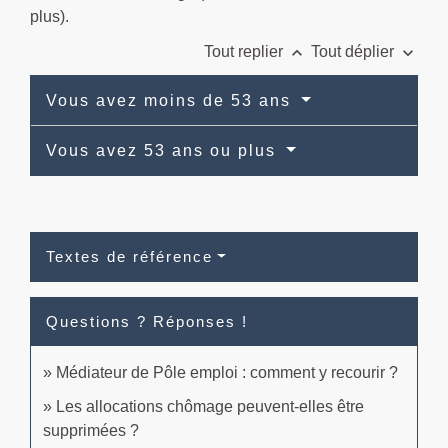
plus).
keyboard_arrow_up
keyboard_arrow_down
Tout replier
Tout déplier
Vous avez moins de 53 ans
Vous avez 53 ans ou plus
Textes de référence
Questions ? Réponses !
Médiateur de Pôle emploi : comment y recourir ?
Les allocations chômage peuvent-elles être
supprimées ?