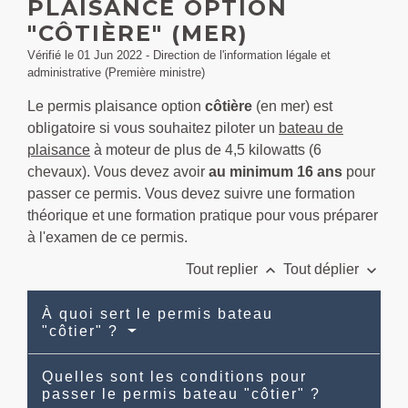
PLAISANCE OPTION
"CÔTIÈRE" (MER)
Vérifié le 01 Jun 2022 - Direction de l'information légale et
administrative (Première ministre)
Le permis plaisance option
côtière
(en mer) est
obligatoire si vous souhaitez piloter un
bateau de
plaisance
à moteur de plus de 4,5 kilowatts (6
chevaux). Vous devez avoir
au minimum 16 ans
pour
passer ce permis. Vous devez suivre une formation
théorique et une formation pratique pour vous préparer
à l'examen de ce permis.
keyboard_arrow_up
keyboard_arrow_down
Tout replier
Tout déplier
À quoi sert le permis bateau
"côtier" ?
Quelles sont les conditions pour
passer le permis bateau "côtier" ?