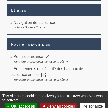
Et aussi
Navigation de plaisance
Loisirs - Sports - Culture
Pour en savoir plus
open_in_new
Permis plaisance
Ministère chargé de la mer et de la pêche
Équipements de sécurité des bateaux de
open_in_new
plaisance en mer
Ministère chargé de la mer et de la pêche
Signaler une erreur sur cette page
This site uses cookies and gives you control over what you want
to activate
OK, accept all
Deny all cookies
Personalize