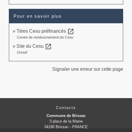
Pour en savoir plus
open_in_new
Titres Cesu préfinancés
Centre de remboursement du Cesu
open_in_new
Site du Cesu
Urssaf
Signaler une erreur sur cette page
Contacts
Commune de Brissac
3 place de la Mairie
34190 Brissac - FRANCE