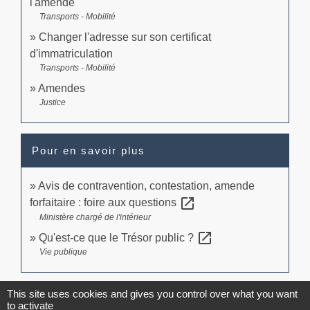
l'amende
Transports - Mobilité
Changer l'adresse sur son certificat
d'immatriculation
Transports - Mobilité
Amendes
Justice
Pour en savoir plus
Avis de contravention, contestation, amende
open_in_new
forfaitaire : foire aux questions
Ministère chargé de l'intérieur
open_in_new
Qu'est-ce que le Trésor public ?
Vie publique
Signaler une erreur sur cette page
This site uses cookies and gives you control over what you want
to activate