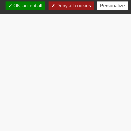
OK, accept all
Deny all cookies
Personalize
Contacts
Commune de Brissac
3 place de la Mairie
34190 Brissac - FRANCE
+33 4 67 73 71 56
Contact par formulaire
Mentions légales
-
Politique de confidentialité
-
Accessibilité
-
Plan du site
-
Gestion des cookies