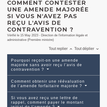
COMMENT CONTESTER
UNE AMENDE MAJORÉE
SI VOUS N'AVEZ PAS
REÇU L'AVIS DE
CONTRAVENTION ?
Vérifié le 15 May 2023 - Direction de l'information légale et
administrative (Première ministre)
keyboard_arrow_up
keyboard_arrow_down
Tout replier
Tout déplier
Pourquoi reçoit-on une amende
majorée sans avoir reçu l'avis de
contravention ?
Comment obtenir une réévaluation
de l'amende forfaitaire majorée ?
Si vous avez reçu une lettre de
rappel, comment payer le montant
initial de l'amende ?