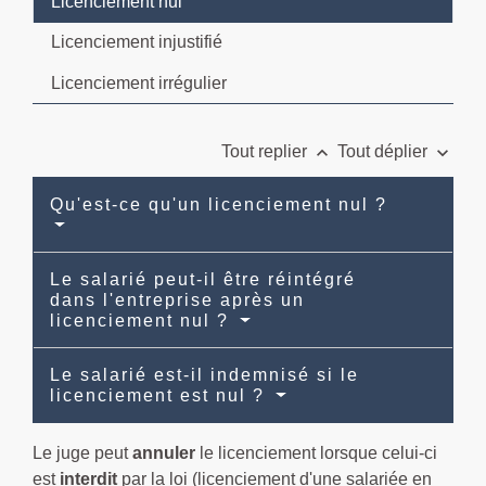
Licenciement nul
Licenciement injustifié
Licenciement irrégulier
keyboard_arrow_up
keyboard_arrow_down
Tout replier
Tout déplier
Qu'est-ce qu'un licenciement nul ?
Le salarié peut-il être réintégré
dans l'entreprise après un
licenciement nul ?
Le salarié est-il indemnisé si le
licenciement est nul ?
Le juge peut
annuler
le licenciement lorsque celui-ci
est
interdit
par la loi (licenciement d'une salariée en