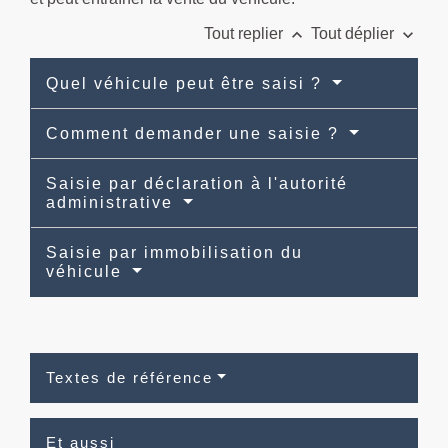
keyboard_arrow_up
keyboard_arrow_down
Tout replier
Tout déplier
Quel véhicule peut être saisi ?
Comment demander une saisie ?
Saisie par déclaration à l'autorité
administrative
Saisie par immobilisation du
véhicule
Textes de référence
Et aussi