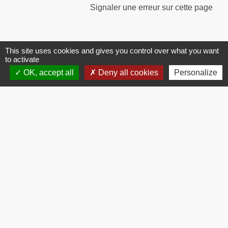
Signaler une erreur sur cette page
This site uses cookies and gives you control over what you want
to activate
OK, accept all
Deny all cookies
Personalize
Contacts
Commune de Brissac
3 place de la Mairie
34190 Brissac - FRANCE
+33 4 67 73 71 56
Contact par formulaire
Mentions légales
-
Politique de confidentialité
-
Accessibilité
-
Plan du site
-
Gestion des cookies