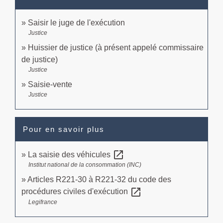
Saisir le juge de l'exécution
Justice
Huissier de justice (à présent appelé commissaire
de justice)
Justice
Saisie-vente
Justice
Pour en savoir plus
open_in_new
La saisie des véhicules
Institut national de la consommation (INC)
Articles R221-30 à R221-32 du code des
open_in_new
procédures civiles d'exécution
Legifrance