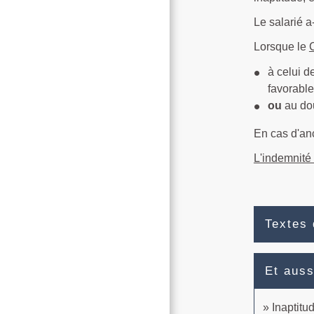
Le salarié a-
Lorsque le
à celui d
favorable
ou
au dou
En cas d'anc
L'indemnité 
Textes 
Et auss
Inaptitu