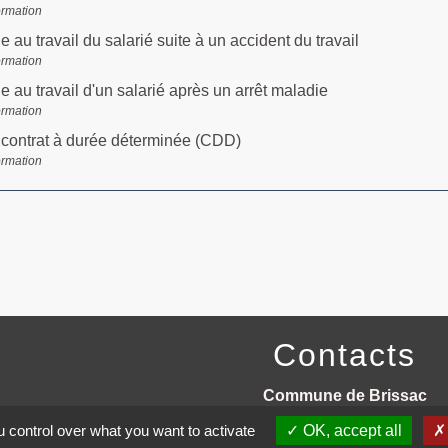
ormation
e au travail du salarié suite à un accident du travail
ormation
de au travail d'un salarié après un arrêt maladie
ormation
 contrat à durée déterminée (CDD)
ormation
Contacts
Commune de Brissac
3 place de la Mairie
 control over what you want to activate
OK, accept all
34190 Brissac - FRANCE