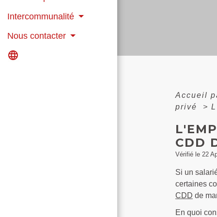
Intercommunalité
Nous contacter
language
Accueil p
privé
>
L
L'EMP
CDD D
Vérifié le 22 A
Si un salari
certaines co
CDD
de man
En quoi cons