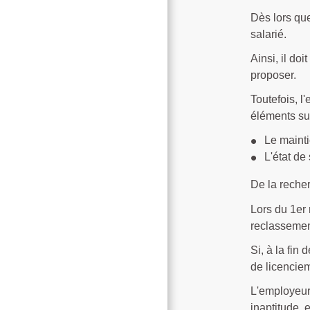
Dès lors que
salarié.
Ainsi, il do
proposer.
Toutefois, l
éléments sui
Le mainti
L'état de
De la recher
Lors du 1
er
reclassement
Si, à la fin
de licenciem
L'employeur 
inaptitude, 