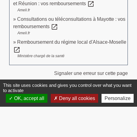
open_in_new
et Réunion : vos remboursements
Ameli.fr
Consultations ou téléconsultations à Mayotte : vos
open_in_new
remboursements
Ameli.fr
Remboursement du régime local d'Alsace-Moselle
open_in_new
Ministère chargé de la santé
Signaler une erreur sur cette page
This site uses cookies and gives you control over what you want
to activate
OK, accept all
Deny all cookies
Personalize
Contacts
Commune de Brissac
3 place de la Mairie
34190 Brissac - FRANCE