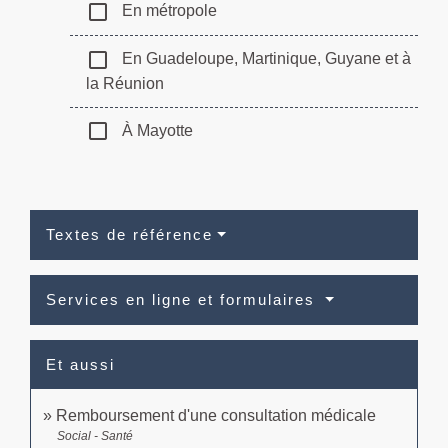
check_box_outline_blank
En métropole
check_box_outline_blank
En Guadeloupe, Martinique, Guyane et à
la Réunion
check_box_outline_blank
À Mayotte
Textes de référence
Services en ligne et formulaires
Et aussi
Remboursement d'une consultation médicale
Social - Santé