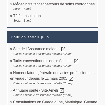
Médecin traitant et parcours de soins coordonnés
Social - Santé
Téléconsultation
Social - Santé
Pour en savoir plus
open_in_new
Site de l'Assurance maladie
Caisse nationale d'assurance maladie (Cnam)
open_in_new
Tarifs conventionnels des médecins
Caisse nationale d'assurance maladie (Cnam)
Nomenclature générale des actes professionnels
open_in_new
en vigueur depuis le 11 mars 2005
Caisse nationale d'assurance maladie (Cnam)
open_in_new
Annuaire santé - Site Ameli
Caisse nationale d'assurance maladie (Cnam)
Consultations en Guadeloupe, Martinique, Guyane