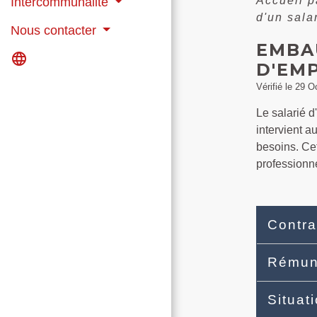
Accueil p
Intercommunalité
d'un sala
Nous contacter
EMBA
language
D'EMP
Vérifié le 29 O
Le salarié 
intervient a
besoins. Cet
professionn
Contra
Rémun
Situat