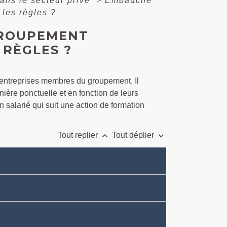
ans le secteur privé
>
Embauche
 les règles ?
GROUPEMENT
 RÈGLES ?
 entreprises membres du groupement. Il
ière ponctuelle et en fonction de leurs
 salarié qui suit une action de formation
keyboard_arrow_up
keyboard_arrow_down
Tout replier
Tout déplier