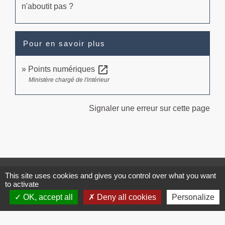
n'aboutit pas ?
Pour en savoir plus
open_in_new
Points numériques
Ministère chargé de l'intérieur
Signaler une erreur sur cette page
Contacts
This site uses cookies and gives you control over what you want
to activate
Commune de Brissac
OK, accept all
Deny all cookies
Personalize
3 place de la Mairie
34190 Brissac - FRANCE
+33 4 67 73 71 56