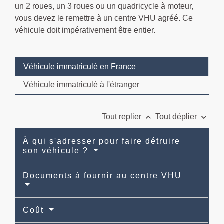
un 2 roues, un 3 roues ou un quadricycle à moteur,
vous devez le remettre à un centre VHU agréé. Ce
véhicule doit impérativement être entier.
Véhicule immatriculé en France
Véhicule immatriculé à l'étranger
keyboard_arrow_up
keyboard_arrow_down
Tout replier
Tout déplier
À qui s'adresser pour faire détruire
son véhicule ?
Documents à fournir au centre VHU
Coût