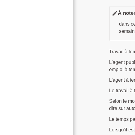
À note
edit
dans ce
semain
Travail à te
L'agent publ
emploi à te
L'agent à te
Le travail à
Selon le mot
dire sur aut
Le temps pa
Lorsqu'il es