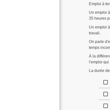
Emploi à te
Un emploi à 
35 heures p
Un emploi à 
travail.
On parle d'e
temps incomp
À la différe
l'emploi qui
La durée de 
check_box_outline_blank
check_box_outline_blank
check_box_outline_blank