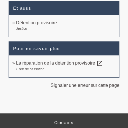
Et aussi
Détention provisoire
Justice
Pour en savoir plus
open_in_new
La réparation de la détention provisoire
Cour de cassation
Signaler une erreur sur cette page
Contacts