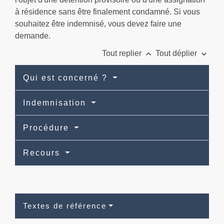
à résidence sans être finalement condamné. Si vous
souhaitez être indemnisé, vous devez faire une
demande.
keyboard_arrow_up
keyboard_arrow_down
Tout replier
Tout déplier
Qui est concerné ?
Indemnisation
Procédure
Recours
Textes de référence