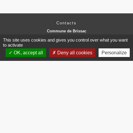
Contacts
Commune de Brissac
3 place de la Mairie
This site uses cookies and gives you control over what you want
34190 Brissac - FRANCE
to activate
+33 4 67 73 71 56
OK, accept all
Deny all cookies
Personalize
Contact par formulaire
Mentions légales
-
Politique de confidentialité
-
Accessibilité
-
Plan du site
-
Gestion des cookies