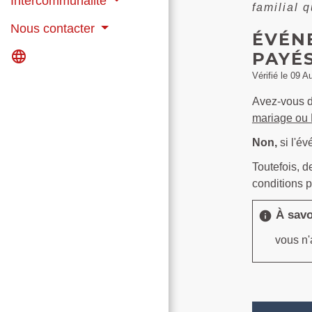
Intercommunalité
familial 
Nous contacter
ÉVÉN
language
PAYÉS
Vérifié le 09 A
Avez-vous dr
mariage ou
Non,
si l'év
Toutefois, 
conditions p
À savo
info
vous n'