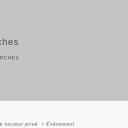
ches
ARCHES
e secteur privé
>
Événement