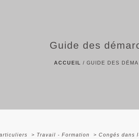
Guide des démar
ACCUEIL
/
GUIDE DES DÉM
articuliers
>
Travail - Formation
>
Congés dans l