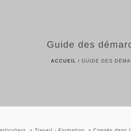
Guide des démar
ACCUEIL
/
GUIDE DES DÉM
articuliers
>
Travail - Formation
>
Congés dans l