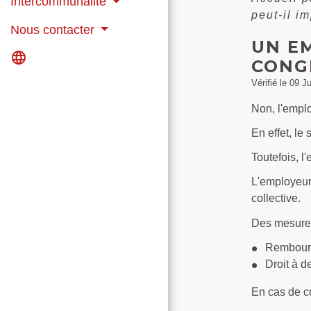
Intercommunalité
peut-il i
Nous contacter
UN E
language
CONGÉ
Vérifié le 09 J
Non, l'emplo
En effet, le
Toutefois, l
L'employeur 
collective.
Des mesures
Rembourse
Droit à d
En cas de co