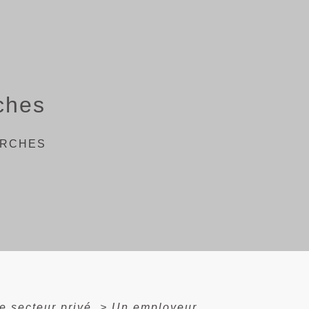
ches
ARCHES
e secteur privé
>
Un employeur