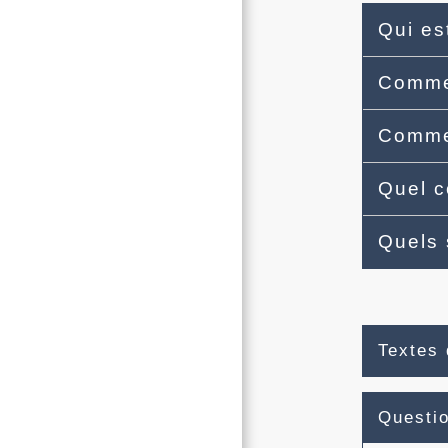
Qui es
Commen
Comme
Quel c
Quels 
Textes 
Questi