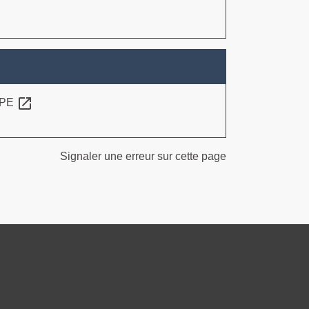
open_in_new
 FPE
Signaler une erreur sur cette page