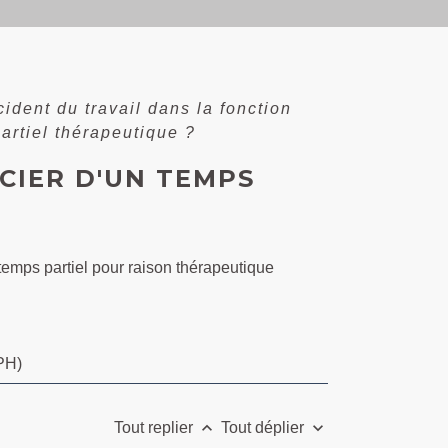
ident du travail dans la fonction
partiel thérapeutique ?
CIER D'UN TEMPS
 à temps partiel pour raison thérapeutique
PH)
keyboard_arrow_up
keyboard_arrow_down
Tout replier
Tout déplier