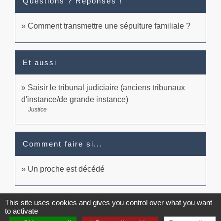
Questions ? Réponses !
Comment transmettre une sépulture familiale ?
Et aussi
Saisir le tribunal judiciaire (anciens tribunaux
d'instance/de grande instance)
Justice
Comment faire si...
Un proche est décédé
Signaler une erreur sur cette page
This site uses cookies and gives you control over what you want
to activate