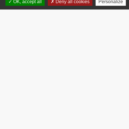
OK, accept all
Deny all cookies
Personalize
Contacts
Commune de Brissac
3 place de la Mairie
34190 Brissac - FRANCE
+33 4 67 73 71 56
Contact par formulaire
Mentions légales
-
Politique de confidentialité
-
Accessibilité
-
Plan du site
-
Gestion des cookies