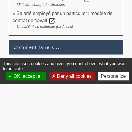
Ministère chargé des finances
Salarié employé par un particulier : modèle de
open_in_new
contrat de travail
Urssaf Caisse nationale (ex-Acoss)
Comment faire si...
J'ai besoin de faire garder mes enfants
This site uses cookies and gives you control over what you want
to activate
OK, accept all
Deny all cookies
Personalize
Signaler une erreur sur cette page
Contacts
Commune de Brissac