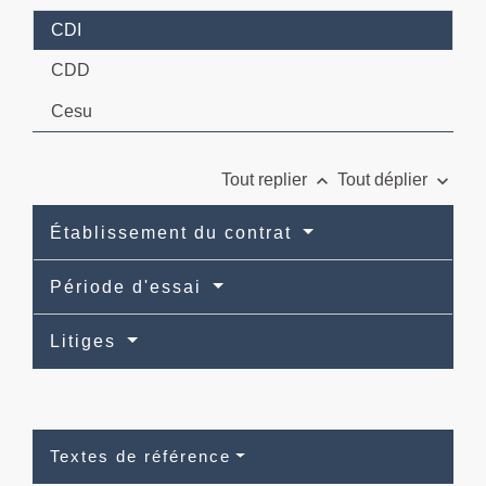
CDI
CDD
Cesu
keyboard_arrow_up
keyboard_arrow_down
Tout replier
Tout déplier
Établissement du contrat
Période d'essai
Litiges
Textes de référence