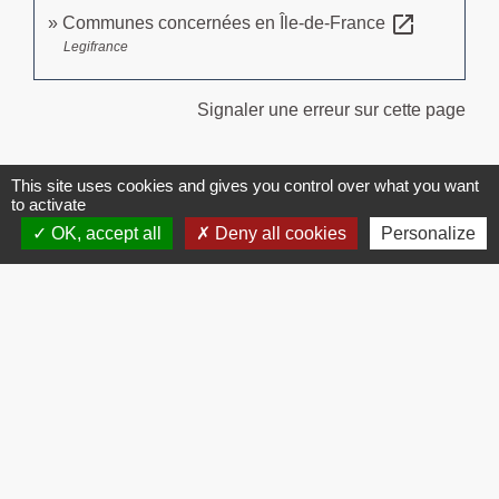
open_in_new
Communes concernées en Île-de-France
Legifrance
Signaler une erreur sur cette page
This site uses cookies and gives you control over what you want
to activate
OK, accept all
Deny all cookies
Personalize
Contacts
Commune de Brissac
3 place de la Mairie
34190 Brissac - FRANCE
+33 4 67 73 71 56
Contact par formulaire