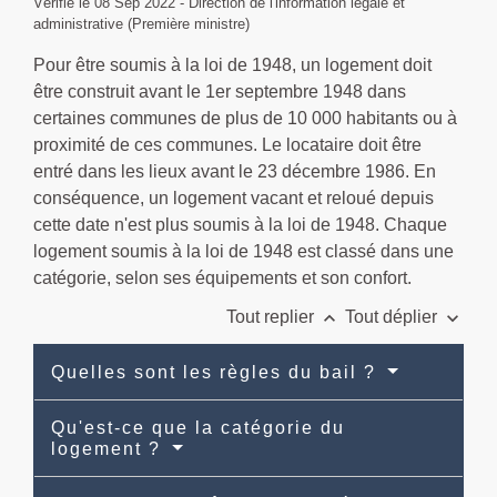
Vérifié le 08 Sep 2022 - Direction de l'information légale et
administrative (Première ministre)
Pour être soumis à la loi de 1948, un logement doit
être construit avant le 1
er
septembre 1948 dans
certaines communes de plus de 10 000 habitants ou à
proximité de ces communes. Le locataire doit être
entré dans les lieux avant le 23 décembre 1986. En
conséquence, un logement vacant et reloué depuis
cette date n'est plus soumis à la loi de 1948. Chaque
logement soumis à la loi de 1948 est classé dans une
catégorie, selon ses équipements et son confort.
keyboard_arrow_up
keyboard_arrow_down
Tout replier
Tout déplier
Quelles sont les règles du bail ?
Qu'est-ce que la catégorie du
logement ?