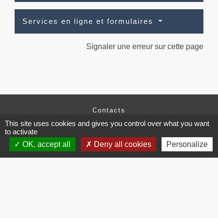
Services en ligne et formulaires
Signaler une erreur sur cette page
Contacts
This site uses cookies and gives you control over what you want
Commune de Brissac
to activate
3 place de la Mairie
34190 Brissac - FRANCE
OK, accept all
Deny all cookies
Personalize
+33 4 67 73 71 56
Contact par formulaire