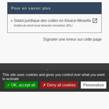
Pour en savoir plus
open_in_new
Statut juridique des cultes en Alsace-Moselle
Institut du droit local alsacien-mosellan (IDL)
Signaler une erreur sur cette page
Contacts
This site uses cookies and gives you control over what you want
Commune de Brissac
to activate
3 place de la Mairie
OK, accept all
Deny all cookies
Personalize
34190 Brissac - FRANCE
+33 4 67 73 71 56
Contact par formulaire