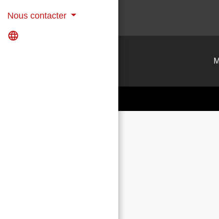
Nous contacter
language
M